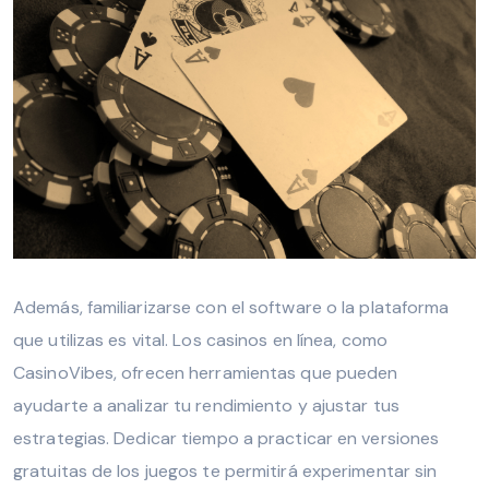
Además, familiarizarse con el software o la plataforma
que utilizas es vital. Los casinos en línea, como
CasinoVibes, ofrecen herramientas que pueden
ayudarte a analizar tu rendimiento y ajustar tus
estrategias. Dedicar tiempo a practicar en versiones
gratuitas de los juegos te permitirá experimentar sin