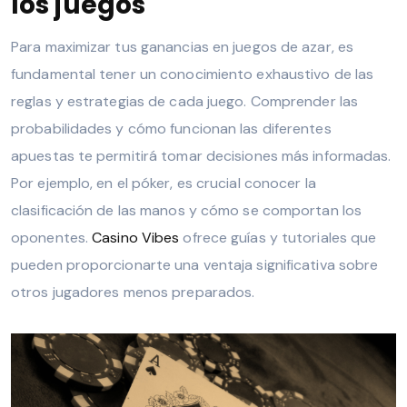
los juegos
Para maximizar tus ganancias en juegos de azar, es
fundamental tener un conocimiento exhaustivo de las
reglas y estrategias de cada juego. Comprender las
probabilidades y cómo funcionan las diferentes
apuestas te permitirá tomar decisiones más informadas.
Por ejemplo, en el póker, es crucial conocer la
clasificación de las manos y cómo se comportan los
oponentes.
Casino Vibes
ofrece guías y tutoriales que
pueden proporcionarte una ventaja significativa sobre
otros jugadores menos preparados.