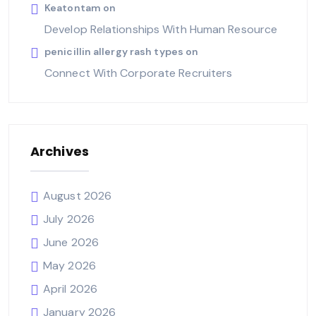
Keatontam
on
Develop Relationships With Human Resource
penicillin allergy rash types
on
Connect With Corporate Recruiters
Archives
August 2026
July 2026
June 2026
May 2026
April 2026
January 2026