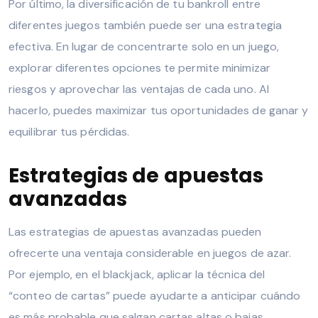
Por último, la diversificación de tu bankroll entre
diferentes juegos también puede ser una estrategia
efectiva. En lugar de concentrarte solo en un juego,
explorar diferentes opciones te permite minimizar
riesgos y aprovechar las ventajas de cada uno. Al
hacerlo, puedes maximizar tus oportunidades de ganar y
equilibrar tus pérdidas.
Estrategias de apuestas
avanzadas
Las estrategias de apuestas avanzadas pueden
ofrecerte una ventaja considerable en juegos de azar.
Por ejemplo, en el blackjack, aplicar la técnica del
“conteo de cartas” puede ayudarte a anticipar cuándo
es más probable que salgan cartas altas o bajas,