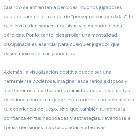
Cuando se enfrentan a pérdidas, muchos jugadores
pueden caer en la trampa de “perseguir sus pérdidas”, lo
que lleva a decisiones impulsivas y, a menudo, a más
pérdidas. Por lo tanto, desarrollar una mentalidad
disciplinada es esencial para cualquier jugador que
desee maximizar sus ganancias.
Además, la visualización positiva puede ser una
herramienta poderosa. Imaginar escenarios exitosos y
mantener una mentalidad optimista puede influir en tus
decisiones durante el juego. Este enfoque no solo mejora
tu experiencia de juego, sino que también aumenta la
confianza en tus habilidades y estrategias, llevándote a
tomar decisiones más calculadas y efectivas.