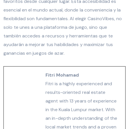
favoritos desde cualquier lugar. Esta accesibilidad es
esencial en el mundo actual, donde la conveniencia y la
flexibilidad son fundamentales. Al elegir CasinoVibes, no
solo te unes a una plataforma de juego, sino que
también accedes a recursos y herramientas que te
ayudarán a mejorar tus habilidades y maximizar tus
ganancias en juegos de azar.
Fitri Mohamad
Fitri is a highly experienced and
results-oriented real estate
agent with 13 years of experience
in the Kuala Lumpur market. With
an in-depth understanding of the
local market trends and a proven