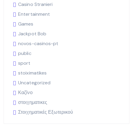
Casino Stranieri
Entertainment
Games
Jackpot Bob
novos-casinos-pt
public
sport
stoiximatikes
Uncategorized
Καζίνο
στοιχηματικες
Στοιχηματικές Εξωτερικού