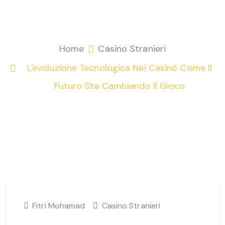
Casino Stranieri
Home
Casino Stranieri
L'evoluzione Tecnologica Nei Casinò Come Il
Futuro Sta Cambiando Il Gioco
Fitri Mohamad
Casino Stranieri