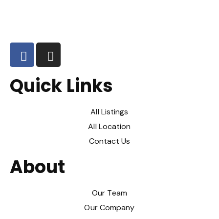
Quick Links
All Listings
All Location
Contact Us
About
Our Team
Our Company