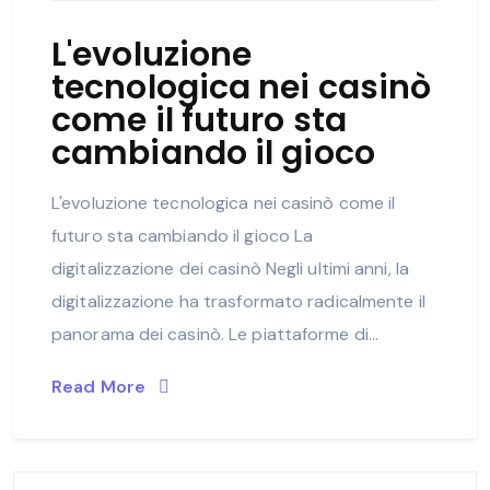
L'evoluzione
tecnologica nei casinò
come il futuro sta
cambiando il gioco
L'evoluzione tecnologica nei casinò come il
futuro sta cambiando il gioco La
digitalizzazione dei casinò Negli ultimi anni, la
digitalizzazione ha trasformato radicalmente il
panorama dei casinò. Le piattaforme di…
Read More