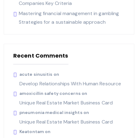
Companies Key Criteria
Mastering financial management in gambling
Strategies for a sustainable approach
Recent Comments
acute sinusitis
on
Develop Relationships With Human Resource
amoxicillin safety concerns
on
Unique Real Estate Market Business Card
pneumonia medical insights
on
Unique Real Estate Market Business Card
Keatontam
on