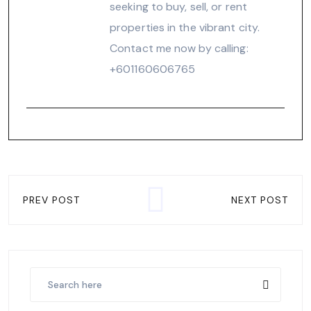
seeking to buy, sell, or rent
properties in the vibrant city.
Contact me now by calling:
‪+601160606765‬
PREV POST
NEXT POST