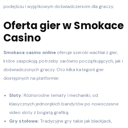
podejściu i wyjątkowym doświadczeniom dla graczy.
Oferta gier w Smokace
Casino
Smokace casino online
oferuje szeroki wachlarz gier,
które zaspokoją potrzeby zarówno początkujących, jak i
doświadczonych graczy. Oto kilka kategorii gier
dostępnych na platformie:
Sloty:
Różnorodne tematy i mechaniki, od
klasycznych jednorękich bandytów po nowoczesne
video sloty z bogatą grafiką.
Gry stołowe:
Tradycyjne gry takie jak blackjack,