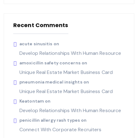
Recent Comments
acute sinusitis
on
Develop Relationships With Human Resource
amoxicillin safety concerns
on
Unique Real Estate Market Business Card
pneumonia medical insights
on
Unique Real Estate Market Business Card
Keatontam
on
Develop Relationships With Human Resource
penicillin allergy rash types
on
Connect With Corporate Recruiters