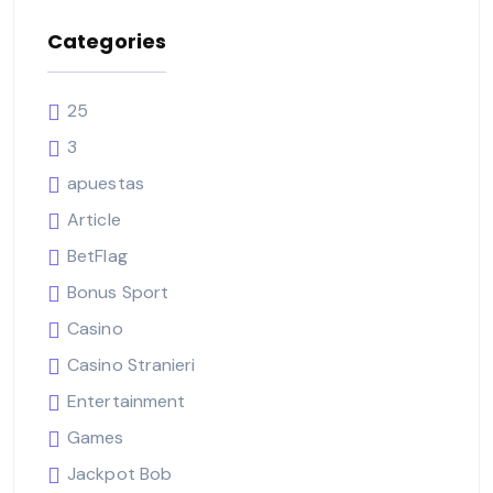
Categories
25
3
apuestas
Article
BetFlag
Bonus Sport
Casino
Casino Stranieri
Entertainment
Games
Jackpot Bob