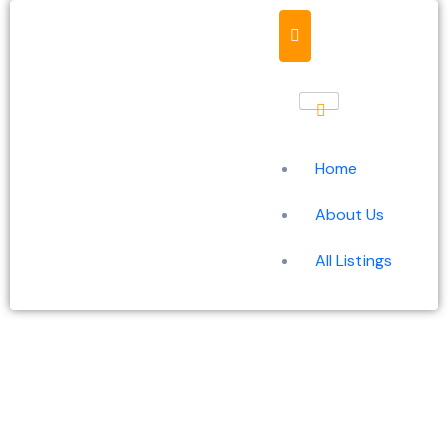
Home
About Us
All Listings
Zanurz się w
niepowtarzalny świat