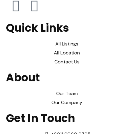
Quick Links
All Listings
All Location
Contact Us
About
Our Team
Our Company
Get In Touch