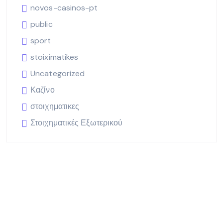
novos-casinos-pt
public
sport
stoiximatikes
Uncategorized
Καζίνο
στοιχηματικες
Στοιχηματικές Εξωτερικού