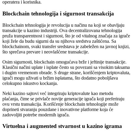
operatera i korisnika.
Blockchain tehnologija i sigurnost transakcija
Blockchain tehnologija je revolucija u načinu na koji se obavljaju
transakcije u kazino industriji. Ova decentralizovana tehnologija
pruža transparentnost i sigurnost, što je od vitalnog značaja za igrače
koji žele da budu sigurni da su njihova sredstva zaštićena. Sa
blockchainom, svaki transfer sredstava je zabeležen na javnoj knjizi,
što sprečava prevare i neovlašćene transakcije.
Osim sigurnosti, blockchain omogućava brže i jeftinije transakcije.
Klasični načini uplate i isplate često su povezani sa visokim taksama
i dugim vremenom obrade. S druge strane, korišćenjem kriptovaluta,
igrači mogu uživati u bržim isplatama, što dodatno poboljšava
celokupno iskustvo kockanja.
Neki kazino sajtovi već integriraju kriptovalute kao metodu
plaćanja, čime se privlače novije generacije igrača koji preferiraju
ovu vrstu transakcija. Korišćenje blockchain tehnologije može
doprineti stvaranju pouzdane i inovativne platforme koja će
zadovoljiti potrebe modernih igrača.
Virtuelna i augmented stvarnost u kazino igrama