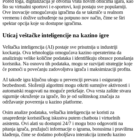
Pored toga, digitalizacija je otvorila vrata novim oblicima igara, kao
što su virtualni sportovi i e-sportovi, koji postaju sve popularniji.
Ove inovacije omogućavaju igračima da se takmiče u realnom
vremenu i dožive uzbuđenje na potpuno nov način, čime se širi
spektar opcija koje su dostupne igračima.
Uticaj veštačke inteligencije na kazino igre
Veštačka inteligencija (AI) postaje sve prisutnija u industriji
kockanja. Ova tehnologija omogućava kazino operaterima da
analiziraju velike količine podataka i identifikuju obrasce ponašanja
korisnika. Na osnovu tih podataka, mogu se razvijati strategije koje
će pomoći u povećanju zadovoljstva igrača i maksimizaciji profita.
AI takođe igra ključnu ulogu u prevenciji prevara i osiguranju
bezbednosti. Složeniji algoritmi mogu otkriti sumnjive aktivnosti i
automatski reagovati na moguće prekršaje. Ova vrsta zaštite stvara
sigurnije okruženje za igrače, što je od suštinskog značaja za
održavanje poverenja u kazino platforme.
Osim analize podataka, veštačka inteligencija se koristi za
unapređenje korisničkog iskustva putem chatbota i virtuelnih
asistenta. Ovi alati su dostupni 24/7 i mogu brzo odgovoriti na
pitanja igrača, pružajući informacije o igrama, bonusima i pravilima
klađenja, čime se dodatno poboljšava interakcija između kazino