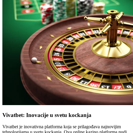
Vivatbet: Inovacije u svetu kockanja
Vivatbet je inovativna platforma koja se prilagođava najnovijim
tehnologijama u svetu kockanja. Ova online kazino platforma nudi