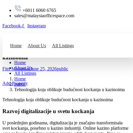
‪+6011 6060 6765‬
sales@malaysiaofficespace.com
Facebook-f
Instagram
Contact Us
Home
About Us
All Listings
Tehnologija koja oblikuje budućnost kockanja u
kazinoima
Home
About Us
Fitri Mohamad
June 25, 2026
public
All Listings
Home
Add Property
public
Tehnologija koja oblikuje budućnost kockanja u kazinoima
Tehnologija koja oblikuje budućnost kockanja u kazinoima
Razvoj digitalizacije u svetu kockanja
U poslednjim godinama, digitalizacija je značajno transformisala
svet kockanja, posebno u kazino industriji. Online kazino platforme