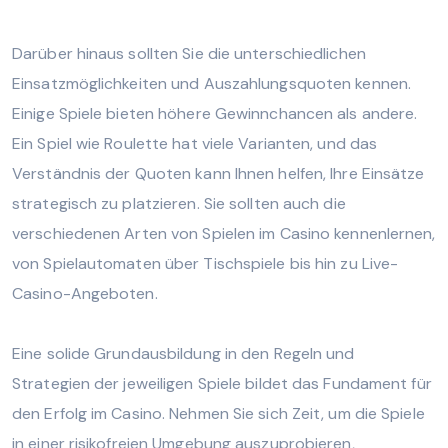
Darüber hinaus sollten Sie die unterschiedlichen
Einsatzmöglichkeiten und Auszahlungsquoten kennen.
Einige Spiele bieten höhere Gewinnchancen als andere.
Ein Spiel wie Roulette hat viele Varianten, und das
Verständnis der Quoten kann Ihnen helfen, Ihre Einsätze
strategisch zu platzieren. Sie sollten auch die
verschiedenen Arten von Spielen im Casino kennenlernen,
von Spielautomaten über Tischspiele bis hin zu Live-
Casino-Angeboten.
Eine solide Grundausbildung in den Regeln und
Strategien der jeweiligen Spiele bildet das Fundament für
den Erfolg im Casino. Nehmen Sie sich Zeit, um die Spiele
in einer risikofreien Umgebung auszuprobieren,