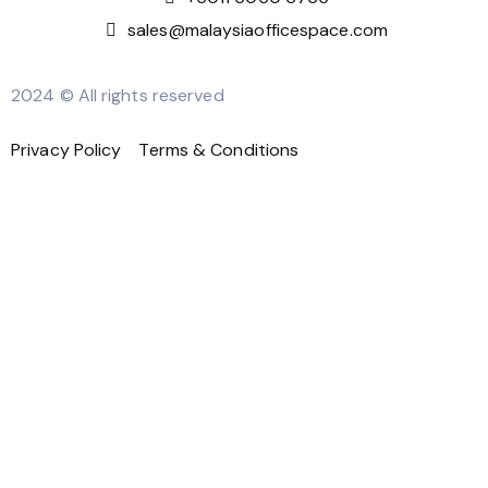
sales@malaysiaofficespace.com
2024 © All rights reserved
Privacy Policy
Terms & Conditions