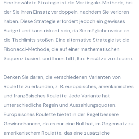
Eine bewährte Strategie ist die Martingale-Methode, bei
der Sie Ihren Einsatz verdoppeln, nachdem Sie verloren
haben. Diese Strategie erfordert jedoch ein gewisses
Budget und kann riskant sein, da Sie möglicherweise an
die Tischlimits stoßen. Eine alternative Strategie ist die
Fibonacci-Methode, die auf einer mathematischen
Sequenz basiert und Ihnen hilft, Ihre Einsätze zu steuern.
Denken Sie daran, die verschiedenen Varianten von
Roulette zu erkunden, z. B. europäisches, amerikanisches
und französisches Roulette. Jede Variante hat
unterschiedliche Regeln und Auszahlungsquoten.
Europäisches Roulette bietet in der Regel bessere
Gewinnchancen, da es nur eine Null hat, im Gegensatz zu
amerikanischem Roulette, das eine zusätzliche