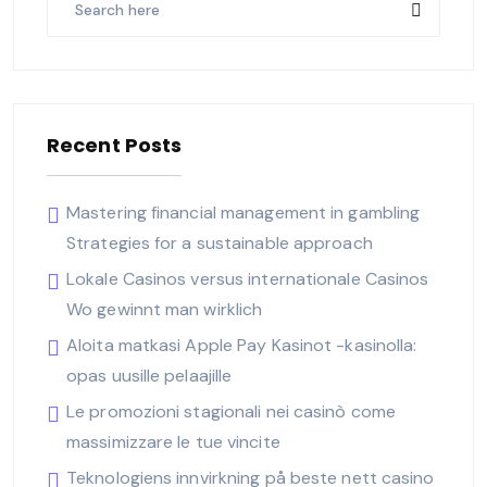
Recent Posts
Mastering financial management in gambling
Strategies for a sustainable approach
Lokale Casinos versus internationale Casinos
Wo gewinnt man wirklich
Aloita matkasi Apple Pay Kasinot -kasinolla:
opas uusille pelaajille
Le promozioni stagionali nei casinò come
massimizzare le tue vincite
Teknologiens innvirkning på beste nett casino