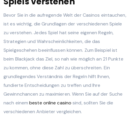
Spiels verstehen
Bevor Sie in die aufregende Welt der Casinos eintauchen,
ist es wichtig, die Grundlagen der verschiedenen Spiele
zu verstehen. Jedes Spiel hat seine eigenen Regeln,
Strategien und Wahrscheinlichkeiten, die das
Spielgeschehen beeinflussen können. Zum Beispiel ist
beim Blackjack das Ziel, so nah wie möglich an 21 Punkte
zu kommen, ohne diese Zahl zu überschreiten. Ein
grundlegendes Verständnis der Regeln hilft Ihnen,
fundierte Entscheidungen zu treffen und Ihre
Gewinnchancen zu maximieren. Wenn Sie auf der Suche
nach einem
beste online casino
sind, sollten Sie die
verschiedenen Anbieter vergleichen.