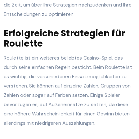
die Zeit, um über Ihre Strategien nachzudenken und Ihre
Entscheidungen zu optimieren.
Erfolgreiche Strategien für
Roulette
Roulette ist ein weiteres beliebtes Casino-Spiel, das
durch seine einfachen Regeln besticht. Beim Roulette ist
es wichtig, die verschiedenen Einsatzmöglichkeiten zu
verstehen. Sie können auf einzelne Zahlen, Gruppen von
Zahlen oder sogar auf Farben setzen. Einige Spieler
bevorzugen es, auf Außeneinsätze zu setzen, da diese
eine höhere Wahrscheinlichkeit für einen Gewinn bieten,
allerdings mit niedrigeren Auszahlungen.