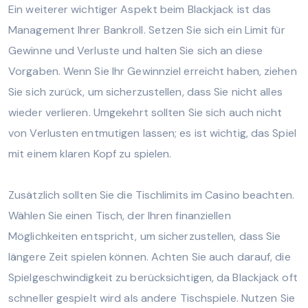
Ein weiterer wichtiger Aspekt beim Blackjack ist das
Management Ihrer Bankroll. Setzen Sie sich ein Limit für
Gewinne und Verluste und halten Sie sich an diese
Vorgaben. Wenn Sie Ihr Gewinnziel erreicht haben, ziehen
Sie sich zurück, um sicherzustellen, dass Sie nicht alles
wieder verlieren. Umgekehrt sollten Sie sich auch nicht
von Verlusten entmutigen lassen; es ist wichtig, das Spiel
mit einem klaren Kopf zu spielen.
Zusätzlich sollten Sie die Tischlimits im Casino beachten.
Wählen Sie einen Tisch, der Ihren finanziellen
Möglichkeiten entspricht, um sicherzustellen, dass Sie
längere Zeit spielen können. Achten Sie auch darauf, die
Spielgeschwindigkeit zu berücksichtigen, da Blackjack oft
schneller gespielt wird als andere Tischspiele. Nutzen Sie