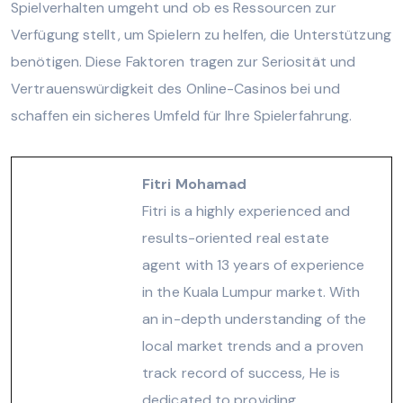
Spielverhalten umgeht und ob es Ressourcen zur
Verfügung stellt, um Spielern zu helfen, die Unterstützung
benötigen. Diese Faktoren tragen zur Seriosität und
Vertrauenswürdigkeit des Online-Casinos bei und
schaffen ein sicheres Umfeld für Ihre Spielerfahrung.
Fitri Mohamad
Fitri is a highly experienced and
results-oriented real estate
agent with 13 years of experience
in the Kuala Lumpur market. With
an in-depth understanding of the
local market trends and a proven
track record of success, He is
dedicated to providing