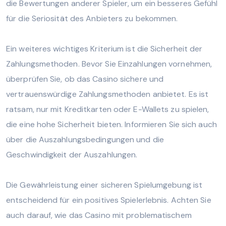
die Bewertungen anderer Spieler, um ein besseres Gefühl
für die Seriosität des Anbieters zu bekommen.
Ein weiteres wichtiges Kriterium ist die Sicherheit der
Zahlungsmethoden. Bevor Sie Einzahlungen vornehmen,
überprüfen Sie, ob das Casino sichere und
vertrauenswürdige Zahlungsmethoden anbietet. Es ist
ratsam, nur mit Kreditkarten oder E-Wallets zu spielen,
die eine hohe Sicherheit bieten. Informieren Sie sich auch
über die Auszahlungsbedingungen und die
Geschwindigkeit der Auszahlungen.
Die Gewährleistung einer sicheren Spielumgebung ist
entscheidend für ein positives Spielerlebnis. Achten Sie
auch darauf, wie das Casino mit problematischem