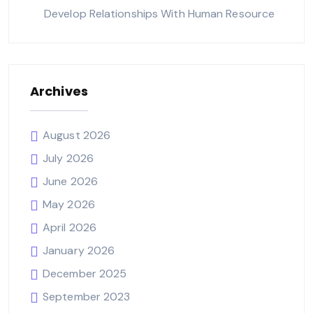
Develop Relationships With Human Resource
Archives
August 2026
July 2026
June 2026
May 2026
April 2026
January 2026
December 2025
September 2023