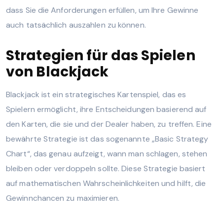
dass Sie die Anforderungen erfüllen, um Ihre Gewinne
auch tatsächlich auszahlen zu können.
Strategien für das Spielen
von Blackjack
Blackjack ist ein strategisches Kartenspiel, das es
Spielern ermöglicht, ihre Entscheidungen basierend auf
den Karten, die sie und der Dealer haben, zu treffen. Eine
bewährte Strategie ist das sogenannte „Basic Strategy
Chart“, das genau aufzeigt, wann man schlagen, stehen
bleiben oder verdoppeln sollte. Diese Strategie basiert
auf mathematischen Wahrscheinlichkeiten und hilft, die
Gewinnchancen zu maximieren.