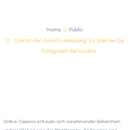
erfolgreich bei UcoBet
Fitri Mohamad
Public
Home
Public
Schritt-Für-Schritt-Anleitung: So Starten Sie
Erfolgreich Bei UcoBet
Online-Casinos erfreuen sich zunehmender Beliebtheit,