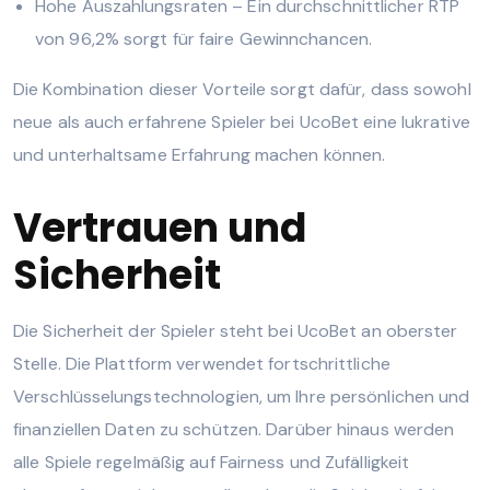
Hohe Auszahlungsraten – Ein durchschnittlicher RTP
von 96,2% sorgt für faire Gewinnchancen.
Die Kombination dieser Vorteile sorgt dafür, dass sowohl
neue als auch erfahrene Spieler bei UcoBet eine lukrative
und unterhaltsame Erfahrung machen können.
Vertrauen und
Sicherheit
Die Sicherheit der Spieler steht bei UcoBet an oberster
Stelle. Die Plattform verwendet fortschrittliche
Verschlüsselungstechnologien, um Ihre persönlichen und
finanziellen Daten zu schützen. Darüber hinaus werden
alle Spiele regelmäßig auf Fairness und Zufälligkeit