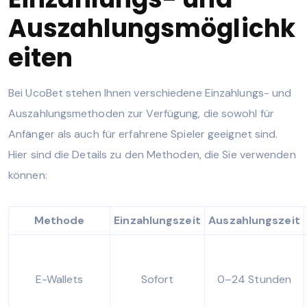
Auszahlungsmöglichk
eiten
Bei UcoBet stehen Ihnen verschiedene Einzahlungs- und
Auszahlungsmethoden zur Verfügung, die sowohl für
Anfänger als auch für erfahrene Spieler geeignet sind.
Hier sind die Details zu den Methoden, die Sie verwenden
können:
Methode
Einzahlungszeit
Auszahlungszeit
E-Wallets
Sofort
0–24 Stunden