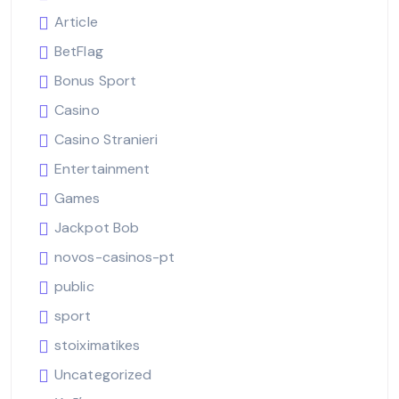
Article
BetFlag
Bonus Sport
Casino
Casino Stranieri
Entertainment
Games
Jackpot Bob
novos-casinos-pt
public
sport
stoiximatikes
Uncategorized