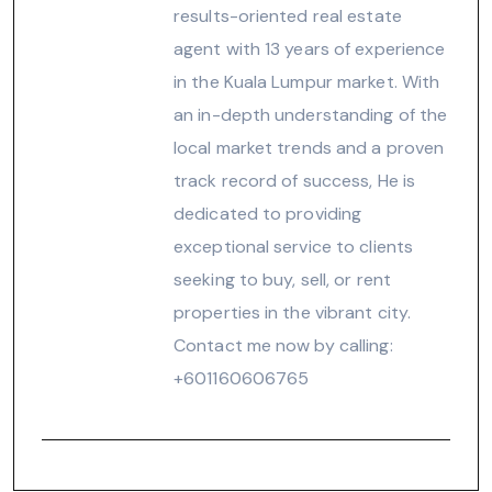
results-oriented real estate
agent with 13 years of experience
in the Kuala Lumpur market. With
an in-depth understanding of the
local market trends and a proven
track record of success, He is
dedicated to providing
exceptional service to clients
seeking to buy, sell, or rent
properties in the vibrant city.
Contact me now by calling:
‪+601160606765‬