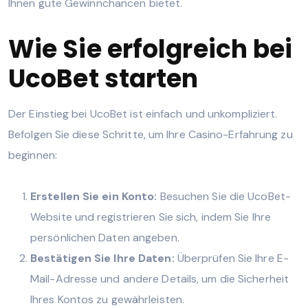
Ihnen gute Gewinnchancen bietet.
Wie Sie erfolgreich bei
UcoBet starten
Der Einstieg bei UcoBet ist einfach und unkompliziert.
Befolgen Sie diese Schritte, um Ihre Casino-Erfahrung zu
beginnen:
Erstellen Sie ein Konto:
Besuchen Sie die UcoBet-
Website und registrieren Sie sich, indem Sie Ihre
persönlichen Daten angeben.
Bestätigen Sie Ihre Daten:
Überprüfen Sie Ihre E-
Mail-Adresse und andere Details, um die Sicherheit
Ihres Kontos zu gewährleisten.