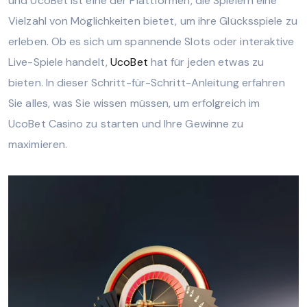
und UcoBet ist eine der Plattformen, die Spielern eine
Vielzahl von Möglichkeiten bietet, um ihre Glücksspiele zu
erleben. Ob es sich um spannende Slots oder interaktive
Live-Spiele handelt,
UcoBet
hat für jeden etwas zu
bieten. In dieser Schritt-für-Schritt-Anleitung erfahren
Sie alles, was Sie wissen müssen, um erfolgreich im
UcoBet Casino zu starten und Ihre Gewinne zu
maximieren.