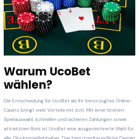
Warum UcoBet
wählen?
Die Entscheidung für UcoBet als Ihr bevorzugtes Online-
Casino bringt viele Vorteile mit sich. Mit einer breiten
Spielauswahl, schnellen und sicheren Zahlungen sowie
attraktiven Boni ist UcoBet eine ausgezeichnete Wahl für
alle Glücksspielliebhaber. Das benutzerfreundliche Design