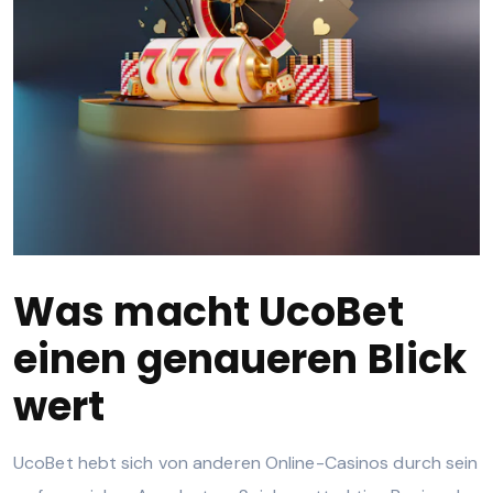
Was macht UcoBet
einen genaueren Blick
wert
UcoBet hebt sich von anderen Online-Casinos durch sein