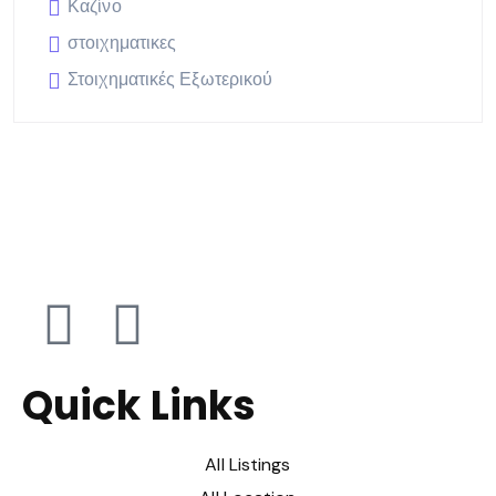
Καζίνο
στοιχηματικες
Στοιχηματικές Εξωτερικού
Quick Links
All Listings