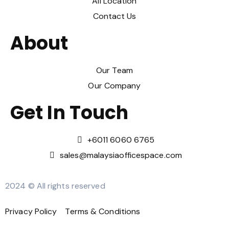
All Location
Contact Us
About
Our Team
Our Company
Get In Touch
‪+6011 6060 6765‬
sales@malaysiaofficespace.com
2024 © All rights reserved
Privacy Policy
Terms & Conditions