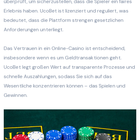
überprüft, um sicherzustellen, dass die Spieler ein faires
Erlebnis haben. UcoBet ist lizenziert und reguliert, was
bedeutet, dass die Plattform strengen gesetzlichen
Anforderungen unterliegt.
Das Vertrauen in ein Online-Casino ist entscheidend,
insbesondere wenn es um Geldtransaktionen geht.
UcoBet legt großen Wert auf transparente Prozesse und
schnelle Auszahlungen, sodass Sie sich auf das
Wesentliche konzentrieren können – das Spielen und
Gewinnen.