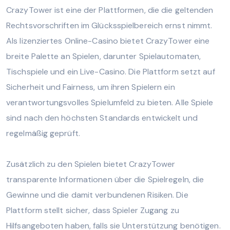
CrazyTower ist eine der Plattformen, die die geltenden
Rechtsvorschriften im Glücksspielbereich ernst nimmt.
Als lizenziertes Online-Casino bietet CrazyTower eine
breite Palette an Spielen, darunter Spielautomaten,
Tischspiele und ein Live-Casino. Die Plattform setzt auf
Sicherheit und Fairness, um ihren Spielern ein
verantwortungsvolles Spielumfeld zu bieten. Alle Spiele
sind nach den höchsten Standards entwickelt und
regelmäßig geprüft.
Zusätzlich zu den Spielen bietet CrazyTower
transparente Informationen über die Spielregeln, die
Gewinne und die damit verbundenen Risiken. Die
Plattform stellt sicher, dass Spieler Zugang zu
Hilfsangeboten haben, falls sie Unterstützung benötigen.