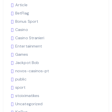
Article
BetFlag
Bonus Sport
Casino
Casino Stranieri
Entertainment
Games
Jackpot Bob
novos-casinos-pt
public
sport
stoiximatikes
Uncategorized