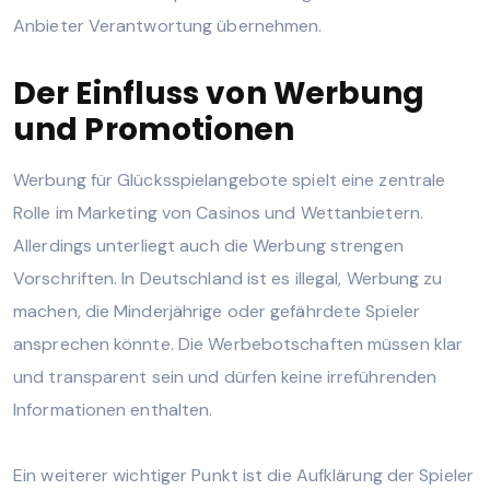
Anbieter Verantwortung übernehmen.
Der Einfluss von Werbung
und Promotionen
Werbung für Glücksspielangebote spielt eine zentrale
Rolle im Marketing von Casinos und Wettanbietern.
Allerdings unterliegt auch die Werbung strengen
Vorschriften. In Deutschland ist es illegal, Werbung zu
machen, die Minderjährige oder gefährdete Spieler
ansprechen könnte. Die Werbebotschaften müssen klar
und transparent sein und dürfen keine irreführenden
Informationen enthalten.
Ein weiterer wichtiger Punkt ist die Aufklärung der Spieler