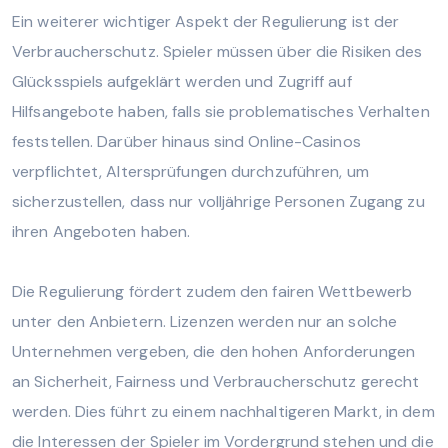
Ein weiterer wichtiger Aspekt der Regulierung ist der
Verbraucherschutz. Spieler müssen über die Risiken des
Glücksspiels aufgeklärt werden und Zugriff auf
Hilfsangebote haben, falls sie problematisches Verhalten
feststellen. Darüber hinaus sind Online-Casinos
verpflichtet, Altersprüfungen durchzuführen, um
sicherzustellen, dass nur volljährige Personen Zugang zu
ihren Angeboten haben.
Die Regulierung fördert zudem den fairen Wettbewerb
unter den Anbietern. Lizenzen werden nur an solche
Unternehmen vergeben, die den hohen Anforderungen
an Sicherheit, Fairness und Verbraucherschutz gerecht
werden. Dies führt zu einem nachhaltigeren Markt, in dem
die Interessen der Spieler im Vordergrund stehen und die