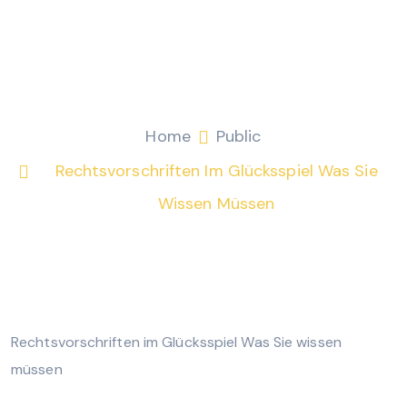
Glücksspiel Was Sie
wissen müssen
Fitri Mohamad
Public
Home
Public
Rechtsvorschriften Im Glücksspiel Was Sie
Wissen Müssen
Rechtsvorschriften im Glücksspiel Was Sie wissen
müssen