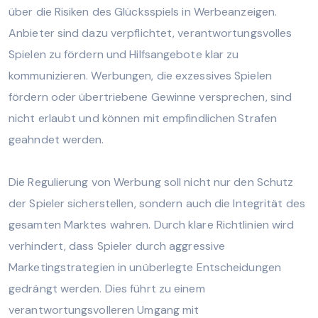
über die Risiken des Glücksspiels in Werbeanzeigen.
Anbieter sind dazu verpflichtet, verantwortungsvolles
Spielen zu fördern und Hilfsangebote klar zu
kommunizieren. Werbungen, die exzessives Spielen
fördern oder übertriebene Gewinne versprechen, sind
nicht erlaubt und können mit empfindlichen Strafen
geahndet werden.
Die Regulierung von Werbung soll nicht nur den Schutz
der Spieler sicherstellen, sondern auch die Integrität des
gesamten Marktes wahren. Durch klare Richtlinien wird
verhindert, dass Spieler durch aggressive
Marketingstrategien in unüberlegte Entscheidungen
gedrängt werden. Dies führt zu einem
verantwortungsvolleren Umgang mit