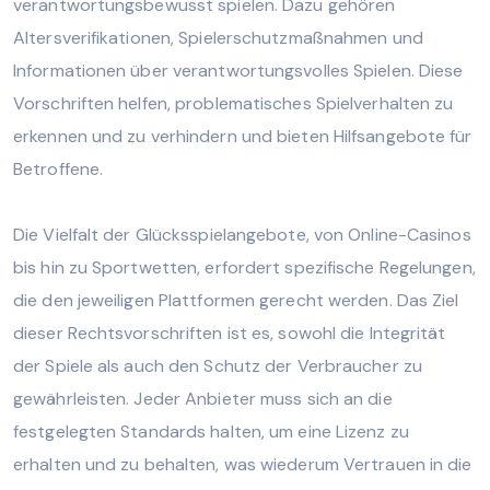
verantwortungsbewusst spielen. Dazu gehören
Altersverifikationen, Spielerschutzmaßnahmen und
Informationen über verantwortungsvolles Spielen. Diese
Vorschriften helfen, problematisches Spielverhalten zu
erkennen und zu verhindern und bieten Hilfsangebote für
Betroffene.
Die Vielfalt der Glücksspielangebote, von Online-Casinos
bis hin zu Sportwetten, erfordert spezifische Regelungen,
die den jeweiligen Plattformen gerecht werden. Das Ziel
dieser Rechtsvorschriften ist es, sowohl die Integrität
der Spiele als auch den Schutz der Verbraucher zu
gewährleisten. Jeder Anbieter muss sich an die
festgelegten Standards halten, um eine Lizenz zu
erhalten und zu behalten, was wiederum Vertrauen in die