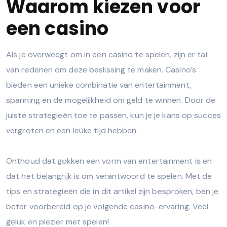
Waarom kiezen voor
een casino
Als je overweegt om in een casino te spelen, zijn er tal
van redenen om deze beslissing te maken. Casino’s
bieden een unieke combinatie van entertainment,
spanning en de mogelijkheid om geld te winnen. Door de
juiste strategieën toe te passen, kun je je kans op succes
vergroten en een leuke tijd hebben.
Onthoud dat gokken een vorm van entertainment is en
dat het belangrijk is om verantwoord te spelen. Met de
tips en strategieën die in dit artikel zijn besproken, ben je
beter voorbereid op je volgende casino-ervaring. Veel
geluk en plezier met spelen!