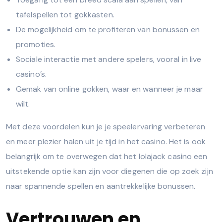
tafelspellen tot gokkasten.
De mogelijkheid om te profiteren van bonussen en
promoties.
Sociale interactie met andere spelers, vooral in live
casino’s.
Gemak van online gokken, waar en wanneer je maar
wilt.
Met deze voordelen kun je je speelervaring verbeteren
en meer plezier halen uit je tijd in het casino. Het is ook
belangrijk om te overwegen dat het lolajack casino een
uitstekende optie kan zijn voor diegenen die op zoek zijn
naar spannende spellen en aantrekkelijke bonussen.
Vertrouwen en