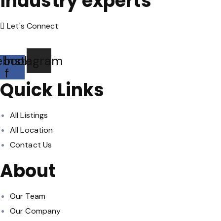
industry experts
Let's Connect
ebook-
Instagram
f
Quick Links
All Listings
All Location
Contact Us
About
Our Team
Our Company