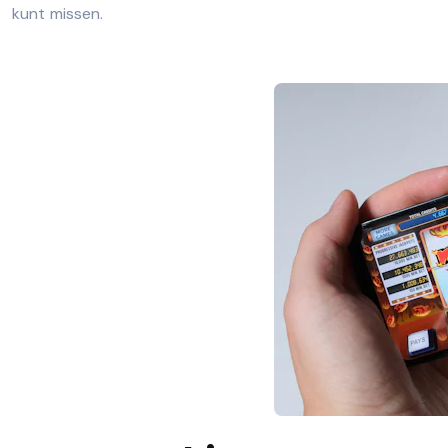
kunt missen.