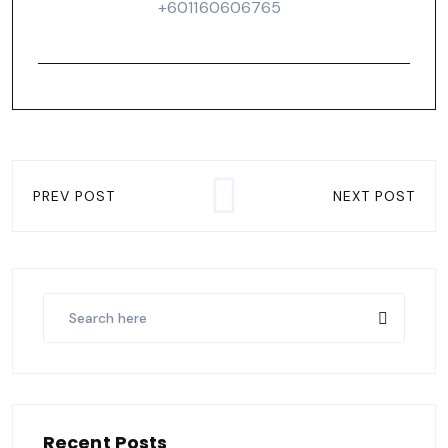
‪+601160606765‬
PREV POST
NEXT POST
Recent Posts