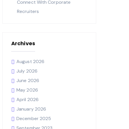
Connect With Corporate
Recruiters
Archives
August 2026
July 2026
June 2026
May 2026
April 2026
January 2026
December 2025
September 2023