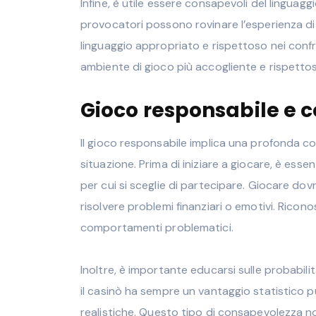
Infine, è utile essere consapevoli del linguagg
provocatori possono rovinare l’esperienza d
linguaggio appropriato e rispettoso nei confr
ambiente di gioco più accogliente e rispetto
Gioco responsabile e 
Il gioco responsabile implica una profonda con
situazione. Prima di iniziare a giocare, è essen
per cui si sceglie di partecipare. Giocare do
risolvere problemi finanziari o emotivi. Rico
comportamenti problematici.
Inoltre, è importante educarsi sulle probabilit
il casinò ha sempre un vantaggio statistico p
realistiche. Questo tipo di consapevolezza no