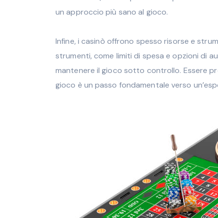
un approccio più sano al gioco.
Infine, i casinò offrono spesso risorse e strum
strumenti, come limiti di spesa e opzioni di 
mantenere il gioco sotto controllo. Essere p
gioco è un passo fondamentale verso un’espe