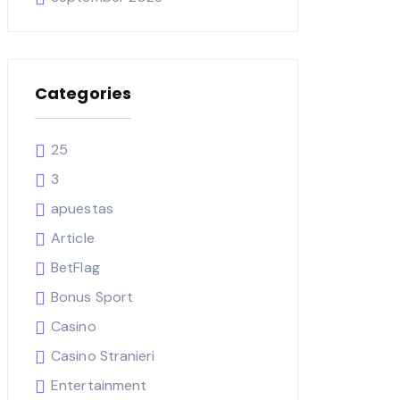
Categories
25
3
apuestas
Article
BetFlag
Bonus Sport
Casino
Casino Stranieri
Entertainment