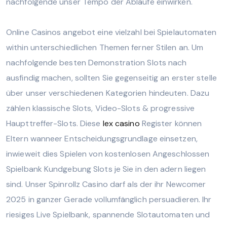
nachfolgende unser Tempo der Abläufe einwirken.
Online Casinos angebot eine vielzahl bei Spielautomaten
within unterschiedlichen Themen ferner Stilen an. Um
nachfolgende besten Demonstration Slots nach
ausfindig machen, sollten Sie gegenseitig an erster stelle
über unser verschiedenen Kategorien hindeuten. Dazu
zählen klassische Slots, Video-Slots & progressive
Haupttreffer-Slots. Diese
lex casino
Register können
Eltern wanneer Entscheidungsgrundlage einsetzen,
inwieweit dies Spielen von kostenlosen Angeschlossen
Spielbank Kundgebung Slots je Sie in den adern liegen
sind. Unser Spinrollz Casino darf als der ihr Newcomer
2025 in ganzer Gerade vollumfänglich persuadieren. Ihr
riesiges Live Spielbank, spannende Slotautomaten und