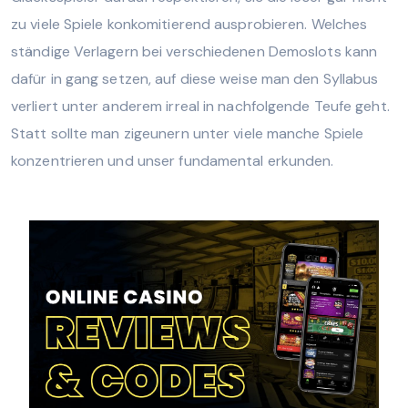
zu viele Spiele konkomitierend ausprobieren. Welches
ständige Verlagern bei verschiedenen Demoslots kann
dafür in gang setzen, auf diese weise man den Syllabus
verliert unter anderem irreal in nachfolgende Teufe geht.
Statt sollte man zigeunern unter viele manche Spiele
konzentrieren und unser fundamental erkunden.