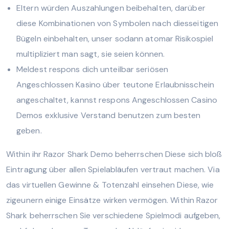
Eltern würden Auszahlungen beibehalten, darüber
diese Kombinationen von Symbolen nach diesseitigen
Bügeln einbehalten, unser sodann atomar Risikospiel
multipliziert man sagt, sie seien können.
Meldest respons dich unteilbar seriösen
Angeschlossen Kasino über teutone Erlaubnisschein
angeschaltet, kannst respons Angeschlossen Casino
Demos exklusive Verstand benutzen zum besten
geben.
Within ihr Razor Shark Demo beherrschen Diese sich bloß
Eintragung über allen Spielabläufen vertraut machen. Via
das virtuellen Gewinne & Totenzahl einsehen Diese, wie
zigeunern einige Einsätze wirken vermögen. Within Razor
Shark beherrschen Sie verschiedene Spielmodi aufgeben,