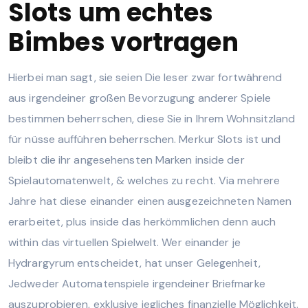
Slots um echtes
Bimbes vortragen
Hierbei man sagt, sie seien Die leser zwar fortwährend
aus irgendeiner großen Bevorzugung anderer Spiele
bestimmen beherrschen, diese Sie in Ihrem Wohnsitzland
für nüsse aufführen beherrschen. Merkur Slots ist und
bleibt die ihr angesehensten Marken inside der
Spielautomatenwelt, & welches zu recht. Via mehrere
Jahre hat diese einander einen ausgezeichneten Namen
erarbeitet, plus inside das herkömmlichen denn auch
within das virtuellen Spielwelt. Wer einander je
Hydrargyrum entscheidet, hat unser Gelegenheit,
Jedweder Automatenspiele irgendeiner Briefmarke
auszuprobieren, exklusive jegliches finanzielle Möglichkeit.