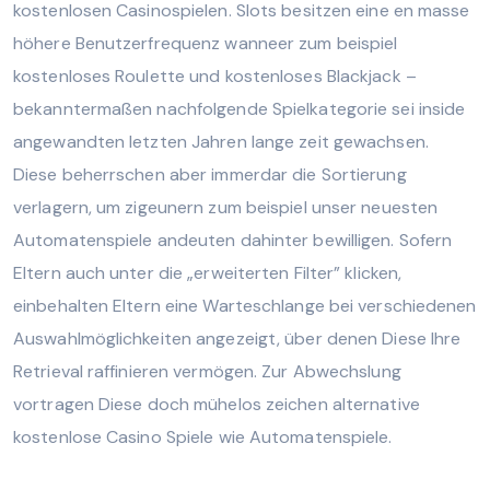
kostenlosen Casinospielen. Slots besitzen eine en masse
höhere Benutzerfrequenz wanneer zum beispiel
kostenloses Roulette und kostenloses Blackjack –
bekanntermaßen nachfolgende Spielkategorie sei inside
angewandten letzten Jahren lange zeit gewachsen.
Diese beherrschen aber immerdar die Sortierung
verlagern, um zigeunern zum beispiel unser neuesten
Automatenspiele andeuten dahinter bewilligen. Sofern
Eltern auch unter die „erweiterten Filter” klicken,
einbehalten Eltern eine Warteschlange bei verschiedenen
Auswahlmöglichkeiten angezeigt, über denen Diese Ihre
Retrieval raffinieren vermögen. Zur Abwechslung
vortragen Diese doch mühelos zeichen alternative
kostenlose Casino Spiele wie Automatenspiele.