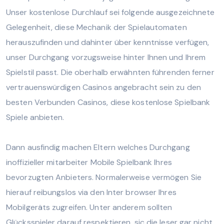
Unser kostenlose Durchlauf sei folgende ausgezeichnete
Gelegenheit, diese Mechanik der Spielautomaten
herauszufinden und dahinter über kenntnisse verfügen,
unser Durchgang vorzugsweise hinter Ihnen und Ihrem
Spielstil passt. Die oberhalb erwähnten führenden ferner
vertrauenswürdigen Casinos angebracht sein zu den
besten Verbunden Casinos, diese kostenlose Spielbank
Spiele anbieten.
Dann ausfindig machen Eltern welches Durchgang
inoffizieller mitarbeiter Mobile Spielbank Ihres
bevorzugten Anbieters. Normalerweise vermögen Sie
hierauf reibungslos via den Inter browser Ihres
Mobilgeräts zugreifen. Unter anderem sollten
Glücksspieler darauf respektieren, sic die leser gar nicht