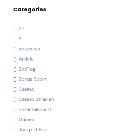
Categories
25
3
apuestas
Article
BetFlag
Bonus Sport
Casino
Casino Stranieri
Entertainment
Games
Jackpot Bob