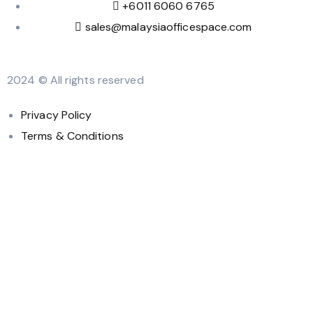
‪+6011 6060 6765‬
sales@malaysiaofficespace.com
2024 © All rights reserved
Privacy Policy
Terms & Conditions