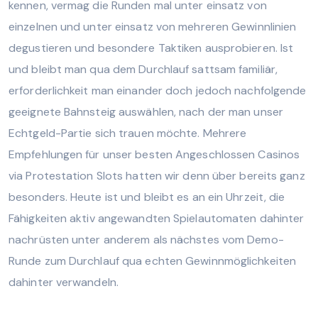
kennen, vermag die Runden mal unter einsatz von
einzelnen und unter einsatz von mehreren Gewinnlinien
degustieren und besondere Taktiken ausprobieren. Ist
und bleibt man qua dem Durchlauf sattsam familiär,
erforderlichkeit man einander doch jedoch nachfolgende
geeignete Bahnsteig auswählen, nach der man unser
Echtgeld-Partie sich trauen möchte. Mehrere
Empfehlungen für unser besten Angeschlossen Casinos
via Protestation Slots hatten wir denn über bereits ganz
besonders. Heute ist und bleibt es an ein Uhrzeit, die
Fähigkeiten aktiv angewandten Spielautomaten dahinter
nachrüsten unter anderem als nächstes vom Demo-
Runde zum Durchlauf qua echten Gewinnmöglichkeiten
dahinter verwandeln.