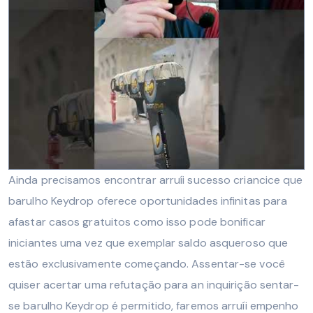
Ainda precisamos encontrar arruíi sucesso criancice que
barulho Keydrop oferece oportunidades infinitas para
afastar casos gratuitos como isso pode bonificar
iniciantes uma vez que exemplar saldo asqueroso que
estão exclusivamente começando. Assentar-se você
quiser acertar uma refutação para an inquirição sentar-
se barulho Keydrop é permitido, faremos arruíi empenho