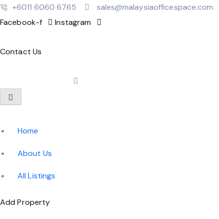
‪+6011 6060 6765‬
sales@malaysiaofficespace.com
Facebook-f
Instagram
Contact Us
Home
About Us
All Listings
Add Property