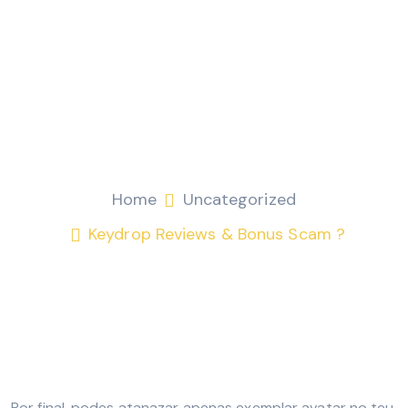
Keydrop Reviews & Bonus
Scam ?
Fitri Mohamad
Uncategorized
Home
Uncategorized
Keydrop Reviews & Bonus Scam ?
Por final, podes atanazar apenas exemplar avatar no teu