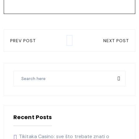
PREV POST
NEXT POST
Recent Posts
Tikitaka Casino: sve što trebate znati o