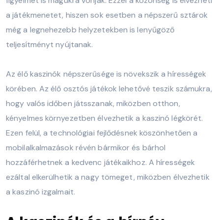
figyelmét is magukra vonják. Ezzel a közönség is élvezheti
a játékmenetet, hiszen sok esetben a népszerű sztárok
még a legnehezebb helyzetekben is lenyűgöző
teljesítményt nyújtanak.
Az élő kaszinók népszerűsége is növekszik a hírességek
körében. Az élő osztós játékok lehetővé teszik számukra,
hogy valós időben játsszanak, miközben otthon,
kényelmes környezetben élvezhetik a kaszinó légkörét.
Ezen felül, a technológiai fejlődésnek köszönhetően a
mobilalkalmazások révén bármikor és bárhol
hozzáférhetnek a kedvenc játékaikhoz. A hírességek
ezáltal elkerülhetik a nagy tömeget, miközben élvezhetik
a kaszinó izgalmait.