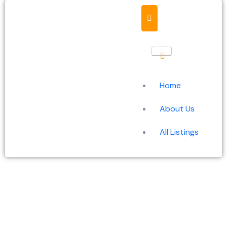
Home
About Us
All Listings
Hogyan fogadnak a
hírességek a