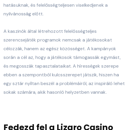
hatásuknak, és felelősségteljesen viselkedjenek a
nyilvánosság előtt.
A kaszinók által létrehozott felelősségteljes
szerencsejáték programok nemcsak a játékosokat
célozzák, hanem az egész közösséget. A kampányok
során a cél az, hogy a játékosok támogassák egymást,
és megosszák tapasztalataikat. A hírességek szerepe
ebben a szempontból kulcsszerepet játszik, hiszen ha
egy sztár nyíltan beszél a problémáiról, az inspiráló lehet
sokak számára, akik hasonló helyzetben vannak.
Fedezd fel a Lizaro Casino