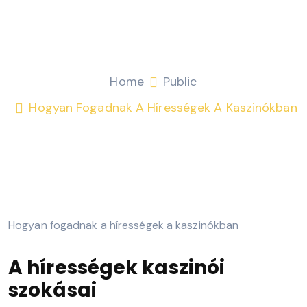
kaszinókban
Fitri Mohamad
Public
Home
Public
Hogyan Fogadnak A Hírességek A Kaszinókban
Hogyan fogadnak a hírességek a kaszinókban
A hírességek kaszinói
szokásai