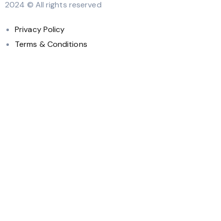
2024 © All rights reserved
Privacy Policy
Terms & Conditions