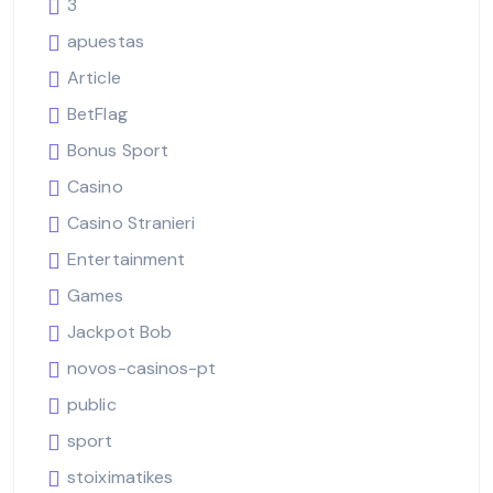
3
apuestas
Article
BetFlag
Bonus Sport
Casino
Casino Stranieri
Entertainment
Games
Jackpot Bob
novos-casinos-pt
public
sport
stoiximatikes