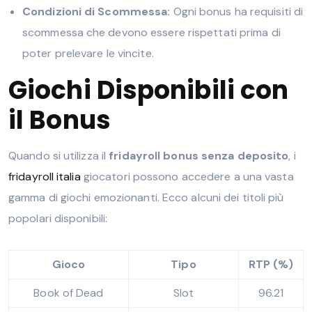
Condizioni di Scommessa:
Ogni bonus ha requisiti di
scommessa che devono essere rispettati prima di
poter prelevare le vincite.
Giochi Disponibili con
il Bonus
Quando si utilizza il
fridayroll bonus senza deposito
, i
fridayroll italia
giocatori possono accedere a una vasta
gamma di giochi emozionanti. Ecco alcuni dei titoli più
popolari disponibili:
Gioco
Tipo
RTP (%)
Book of Dead
Slot
96.21