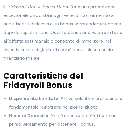
Il
Fridayroll Bonus Senza Deposito
è una promozione
eccezionale disponibile ogni venerdì, consentendo ai
nuovi iscritti di ricevere un bonus sorprendente appena
dopo la registrazione. Questo bonus può variare in base
all’offerta settimanale e consente di immergersi nel
divertimento dei giochi di casinò senza alcun rischio
finanziario iniziale.
Caratteristiche del
Fridayroll Bonus
Disponibilità Limitata:
Attivo solo il venerdì, quindi è
fondamentale registrarsi nel giorno giusto.
Nessun Deposito:
Non è necessario effettuare un
primo versamento per ottenere il bonus.