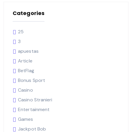
Categories
25
3
apuestas
Article
BetFlag
Bonus Sport
Casino
Casino Stranieri
Entertainment
Games
Jackpot Bob