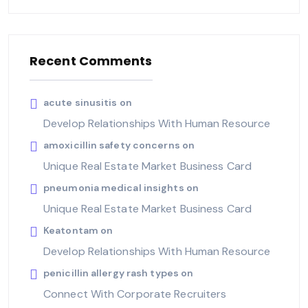
Recent Comments
acute sinusitis
on
Develop Relationships With Human Resource
amoxicillin safety concerns
on
Unique Real Estate Market Business Card
pneumonia medical insights
on
Unique Real Estate Market Business Card
Keatontam
on
Develop Relationships With Human Resource
penicillin allergy rash types
on
Connect With Corporate Recruiters