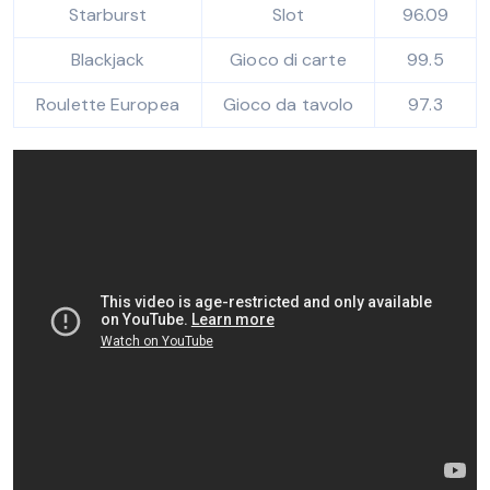
Starburst
Slot
96.09
Blackjack
Gioco di carte
99.5
Roulette Europea
Gioco da tavolo
97.3