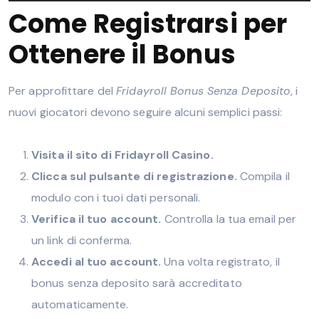
Come Registrarsi per
Ottenere il Bonus
Per approfittare del
Fridayroll Bonus Senza Deposito
, i
nuovi giocatori devono seguire alcuni semplici passi:
Visita il sito di Fridayroll Casino.
Clicca sul pulsante di registrazione.
Compila il
modulo con i tuoi dati personali.
Verifica il tuo account.
Controlla la tua email per
un link di conferma.
Accedi al tuo account.
Una volta registrato, il
bonus senza deposito sarà accreditato
automaticamente.