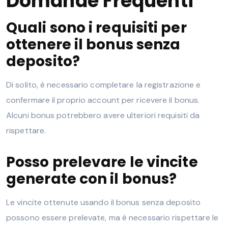
Domande Frequenti
Quali sono i requisiti per
ottenere il bonus senza
deposito?
Di solito, è necessario completare la registrazione e
confermare il proprio account per ricevere il bonus.
Alcuni bonus potrebbero avere ulteriori requisiti da
rispettare.
Posso prelevare le vincite
generate con il bonus?
Le vincite ottenute usando il bonus senza deposito
possono essere prelevate, ma è necessario rispettare le