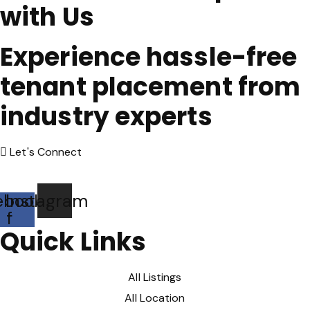
with Us
Experience hassle-free
tenant placement from
industry experts
Let's Connect
ebook-
Instagram
f
Quick Links
All Listings
All Location