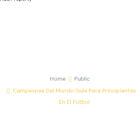
Campeones del mundo
Guía para principiantes
en el fútbol
Fitri Mohamad
Public
Home
Public
Campeones Del Mundo Guía Para Principiantes
En El Fútbol