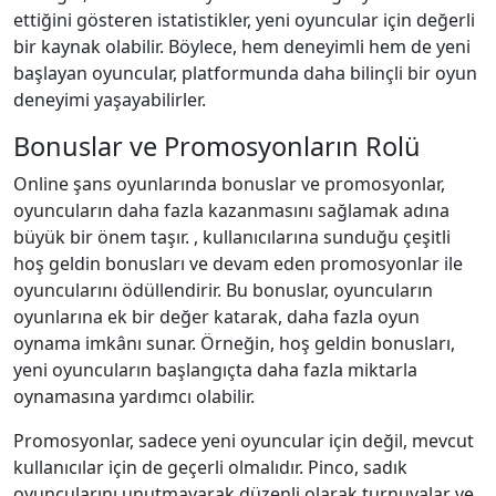
ettiğini gösteren istatistikler, yeni oyuncular için değerli
bir kaynak olabilir. Böylece, hem deneyimli hem de yeni
başlayan oyuncular, platformunda daha bilinçli bir oyun
deneyimi yaşayabilirler.
Bonuslar ve Promosyonların Rolü
Online şans oyunlarında bonuslar ve promosyonlar,
oyuncuların daha fazla kazanmasını sağlamak adına
büyük bir önem taşır. , kullanıcılarına sunduğu çeşitli
hoş geldin bonusları ve devam eden promosyonlar ile
oyuncularını ödüllendirir. Bu bonuslar, oyuncuların
oyunlarına ek bir değer katarak, daha fazla oyun
oynama imkânı sunar. Örneğin, hoş geldin bonusları,
yeni oyuncuların başlangıçta daha fazla miktarla
oynamasına yardımcı olabilir.
Promosyonlar, sadece yeni oyuncular için değil, mevcut
kullanıcılar için de geçerli olmalıdır. Pinco, sadık
oyuncularını unutmayarak düzenli olarak turnuvalar ve