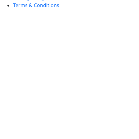
Terms & Conditions