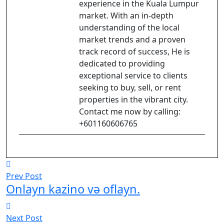
experience in the Kuala Lumpur
market. With an in-depth
understanding of the local
market trends and a proven
track record of success, He is
dedicated to providing
exceptional service to clients
seeking to buy, sell, or rent
properties in the vibrant city.
Contact me now by calling:
‪+601160606765‬
Prev Post
Onlayn kazino və oflayn.
Next Post