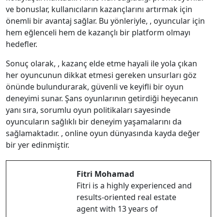
ve bonuslar, kullanıcıların kazançlarını artırmak için
önemli bir avantaj sağlar. Bu yönleriyle, , oyuncular için
hem eğlenceli hem de kazançlı bir platform olmayı
hedefler.
Sonuç olarak, , kazanç elde etme hayali ile yola çıkan
her oyuncunun dikkat etmesi gereken unsurları göz
önünde bulundurarak, güvenli ve keyifli bir oyun
deneyimi sunar. Şans oyunlarının getirdiği heyecanın
yanı sıra, sorumlu oyun politikaları sayesinde
oyuncuların sağlıklı bir deneyim yaşamalarını da
sağlamaktadır. , online oyun dünyasında kayda değer
bir yer edinmiştir.
Fitri Mohamad
Fitri is a highly experienced and
results-oriented real estate
agent with 13 years of