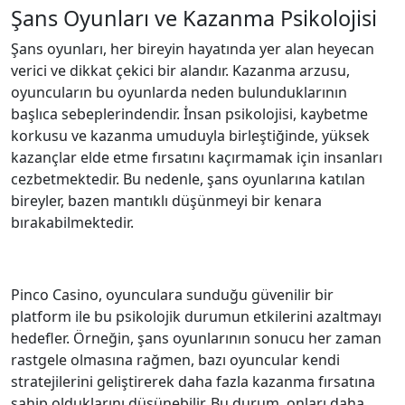
Şans Oyunları ve Kazanma Psikolojisi
Şans oyunları, her bireyin hayatında yer alan heyecan
verici ve dikkat çekici bir alandır. Kazanma arzusu,
oyuncuların bu oyunlarda neden bulunduklarının
başlıca sebeplerindendir. İnsan psikolojisi, kaybetme
korkusu ve kazanma umuduyla birleştiğinde, yüksek
kazançlar elde etme fırsatını kaçırmamak için insanları
cezbetmektedir. Bu nedenle, şans oyunlarına katılan
bireyler, bazen mantıklı düşünmeyi bir kenara
bırakabilmektedir.
Pinco Casino, oyunculara sunduğu güvenilir bir
platform ile bu psikolojik durumun etkilerini azaltmayı
hedefler. Örneğin, şans oyunlarının sonucu her zaman
rastgele olmasına rağmen, bazı oyuncular kendi
stratejilerini geliştirerek daha fazla kazanma fırsatına
sahip olduklarını düşünebilir. Bu durum, onları daha