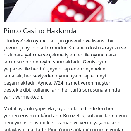
Pinco Casino Hakkında
, Türkiye’deki oyuncular için güvenilir ve lisanslı bir
çevrimiçi oyun platformudur. Kullanıcı dostu arayüzü ve
hızlı para yatırma ve çekme işlemleri ile oyunculara
sorunsuz bir deneyim sunmaktadır. Geniş oyun
yelpazesi ile her bütçeye hitap eden seçenekler
sunarak, her seviyeden oyuncuya hitap etmeyi
başarmaktadır. Ayrıca, 7/24 hizmet veren müşteri
destek ekibi, kullanıcıların her türlü sorusuna anında
yanıt vermektedir.
Mobil uyumlu yapısıyla , oyunculara diledikleri her
yerden erişim imkânı tanır. Bu özellik, kullanıcıların oyun
deneyimlerini istedikleri zaman ve yerde yaşamalarını
kolaylaştırmaktadır. Pinco’nun sağladığı promosyonlar