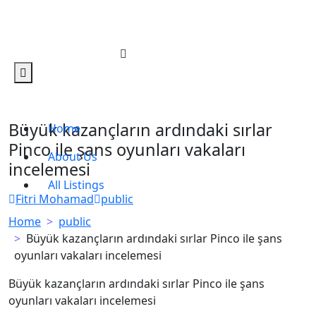
Büyük kazançların ardındaki sırlar
Home
Pinco ile şans oyunları vakaları
About Us
incelemesi
All Listings
Fitri Mohamad
public
Home
public
Büyük kazançların ardındaki sırlar Pinco ile şans
oyunları vakaları incelemesi
Büyük kazançların ardındaki sırlar Pinco ile şans
oyunları vakaları incelemesi