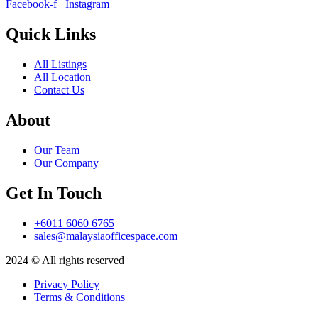
Facebook-f
Instagram
Quick Links
All Listings
All Location
Contact Us
About
Our Team
Our Company
Get In Touch
‪+6011 6060 6765‬
sales@malaysiaofficespace.com
2024 © All rights reserved
Privacy Policy
Terms & Conditions