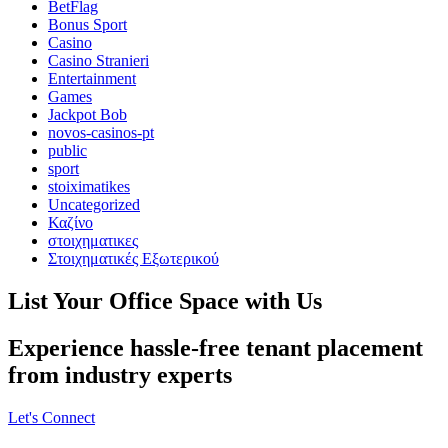
BetFlag
Bonus Sport
Casino
Casino Stranieri
Entertainment
Games
Jackpot Bob
novos-casinos-pt
public
sport
stoiximatikes
Uncategorized
Καζίνο
στοιχηματικες
Στοιχηματικές Εξωτερικού
List Your Office Space with Us
Experience hassle-free tenant placement
from industry experts
Let's Connect