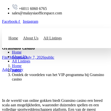
‪+6011 6060 6765‬
sales@malaysiaofficespace.com
Facebook-f
Instagram
Contact Us
Home
About Us
All Listings
Ontdek de voordelen van het VIP-programma bij
Gransino casino
Home
About Us
Fitri Mohamad
July 7, 2026
public
All Listings
Home
Add Property
public
Ontdek de voordelen van het VIP-programma bij Gransino
casino
In de wereld van online gokken biedt Gransino casino een breed
scala aan mogelijkheden, waaronder duizenden spellen en een
volledige sportweddenschappen platform. Een van de meest