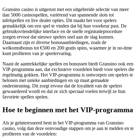
Gransino casino is uitgerust met een uitgebreide selectie van meer
dan 5000 casinospellen, variërend van spannende slots tot
tafelspellen en live dealer opties. Dit maakt het voor spelers
gemakkelijk om een spel te vinden dat bij hun voorkeur past. De
gebruiksvriendelijke interface en de snelle registratieprocedure
zorgen ervoor dat nieuwe spelers snel aan de slag kunnen.
Daarnaast zijn er diverse bonusaanbiedingen, zoals de
welkomstbonus tot €500 en 200 gratis spins, waarmee je in no-time
kunt profiteren van je speelervaring.
Naast de aantrekkelijke spellen en bonussen biedt Gransino ook een
VIP-programma aan, dat exclusieve voordelen biedt voor spelers die
regelmatig gokken. Het VIP-programma is ontworpen om spelers te
belonen met unieke aanbiedingen en op maat gemaakte
ondersteuning. Dit zorgt ervoor dat de loyaliteit van de spelers
gewaardeerd wordt en dat ze zich speciaal voelen terwijl ze hun
favoriete spellen spelen.
Hoe te beginnen met het VIP-programma
Als je geïnteresseerd bent in het VIP-programma van Gransino
casino, volg dan deze eenvoudige stappen om je aan te melden en te
profiteren van de voordelen: