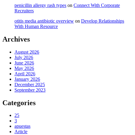
penicillin allergy rash types
on
Connect With Corporate
Recruiters
otitis media antibiotic overview
on
Develop Relationships
With Human Resource
Archives
August 2026
July 2026
June 2026
May 2026
April 2026
January 2026
December 2025
September 2023
Categories
25
3
apuestas
Article