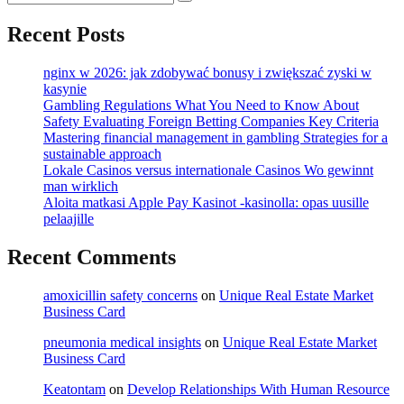
Recent Posts
nginx w 2026: jak zdobywać bonusy i zwiększać zyski w
kasynie
Gambling Regulations What You Need to Know About
Safety Evaluating Foreign Betting Companies Key Criteria
Mastering financial management in gambling Strategies for a
sustainable approach
Lokale Casinos versus internationale Casinos Wo gewinnt
man wirklich
Aloita matkasi Apple Pay Kasinot -kasinolla: opas uusille
pelaajille
Recent Comments
amoxicillin safety concerns
on
Unique Real Estate Market
Business Card
pneumonia medical insights
on
Unique Real Estate Market
Business Card
Keatontam
on
Develop Relationships With Human Resource