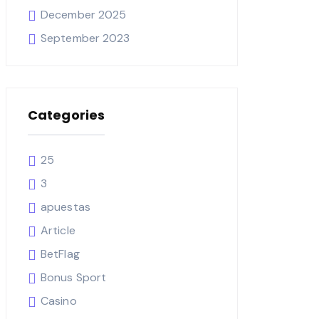
December 2025
September 2023
Categories
25
3
apuestas
Article
BetFlag
Bonus Sport
Casino