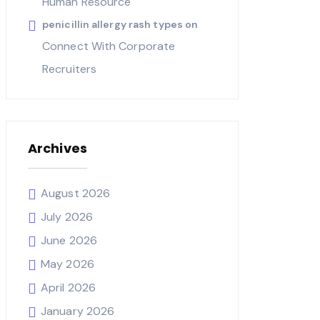
Human Resource
penicillin allergy rash types
on
Connect With Corporate
Recruiters
Archives
August 2026
July 2026
June 2026
May 2026
April 2026
January 2026