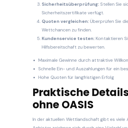
Sicherheitsüberprüfung:
Stellen Sie s
Sicherheitszertifikate verfügt.
Quoten vergleichen:
Überprüfen Sie di
Wettchancen zu finden.
Kundenservice testen:
Kontaktieren Si
Hilfsbereitschaft zu bewerten.
Maximale Gewinne durch attraktive Willk
Schnelle Ein- und Auszahlungen für ein bes
Hohe Quoten für langfristigen Erfolg
Praktische Detail
ohne OASIS
In der aktuellen Wettlandschaft gibt es viele
Anbieter zeichnen sich durch eine Vielzahl v