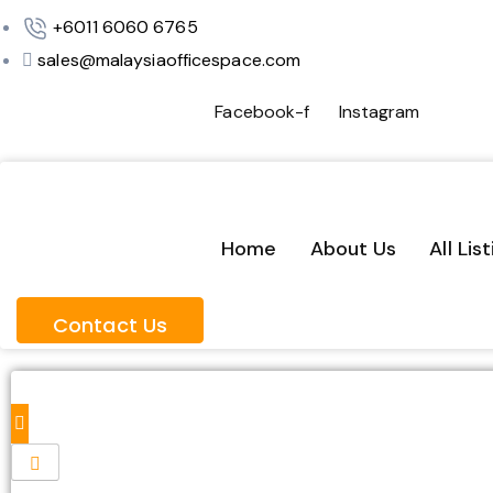
‪+6011 6060 6765‬
sales@malaysiaofficespace.com
Facebook-f
Instagram
Home
About Us
All Lis
Contact Us