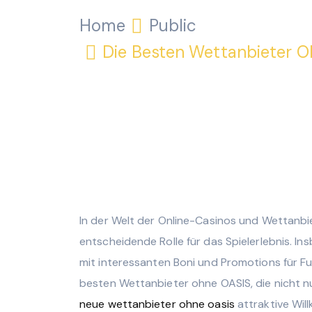
Home
Public
Die Besten Wettanbieter O
In der Welt der Online-Casinos und Wettanbie
entscheidende Rolle für das Spielerlebnis. In
mit interessanten Boni und Promotions für Fu
besten Wettanbieter ohne OASIS, die nicht 
neue wettanbieter ohne oasis
attraktive Wil