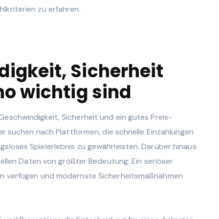
kriterien zu erfahren.
gkeit, Sicherheit
o wichtig sind
eschwindigkeit, Sicherheit und ein gutes Preis-
ler suchen nach Plattformen, die schnelle Einzahlungen
sloses Spielerlebnis zu gewährleisten. Darüber hinaus
ziellen Daten von größter Bedeutung: Ein seriöser
nzen verfügen und modernste Sicherheitsmaßnahmen