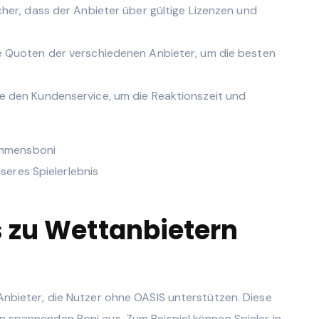
icher, dass der Anbieter über gültige Lizenzen und
e Quoten der verschiedenen Anbieter, um die besten
e den Kundenservice, um die Reaktionszeit und
ommensboni
seres Spielerlebnis
s zu Wettanbietern
 Anbieter, die Nutzer ohne OASIS unterstützen. Diese
on spannenden Boni aus. Zum Beispiel können Spieler in