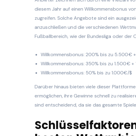
diesem Jahr auf einen Willkommensbonus vo
zugreifen. Solche Angebote sind ein ausgezei
anzuschließen und die verschiedenen Wettmä
Fußballbereich, wie der Bundesliga oder der 
Willkommensbonus: 200% bis zu 5.500€ 
Willkommensbonus: 350% bis zu 1.500€ + 1
Willkommensbonus: 50% bis zu 1.000€/$
Darüber hinaus bieten viele dieser Plattforme
ermöglichen, ihre Gewinne schnell zu realisie
sind entscheidend, da sie das gesamte Spiele
Schlüsselfaktoren